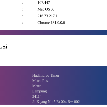
:
107.447
:
Mac OS X
:
216.73.217.1
:
Chrome 131.0.0.0
.Si
:
Hadimulyo Timur
:
Metro Pusat
:
Metro
:
Lampung
:
34114
:
Jl. Kijang No 5 Rt 004 Rw 002