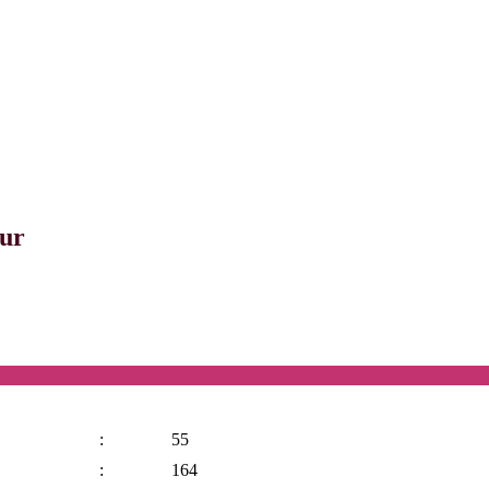
ur
:
55
:
164