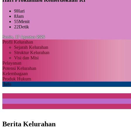
9
Hari
8
Jam
55
Menit
21
Detik
Senin, 17 Agustus 2026
Profil Kelurahan
Sejarah Kelurahan
Struktur Kelurahan
Visi dan Misi
Pelayanan
Potensi Kelurahan
Kelembagaan
Produk Hukum
Info
Berita Kelurahan