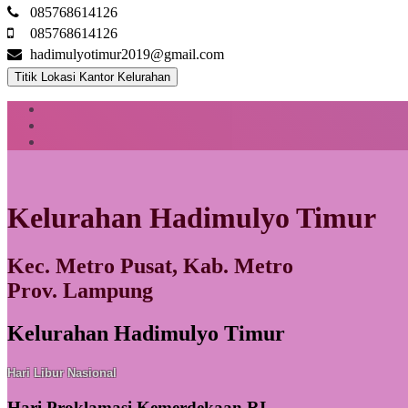
085768614126
085768614126
hadimulyotimur2019@gmail.com
Titik Lokasi Kantor Kelurahan
Kelurahan Hadimulyo Timur
Kec. Metro Pusat, Kab. Metro
Prov. Lampung
Kelurahan Hadimulyo Timur
Hari Libur Nasional
Hari Proklamasi Kemerdekaan RI