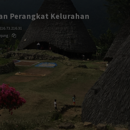
an Perangkat Kelurahan
216.73.216.31
njung :