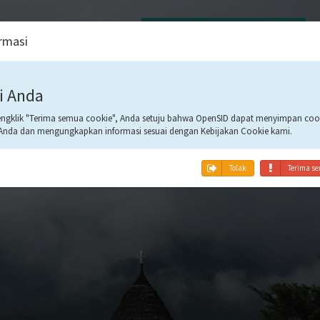
August 2026
rmasi
09
i Anda
gklik "Terima semua cookie", Anda setuju bahwa OpenSID dapat menyimpan cook
1:59:38
Anda dan mengungkapkan informasi sesuai dengan Kebijakan Cookie kami.
Tolak
Terima se