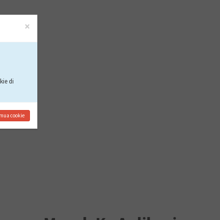
×
ie di
mua cookie